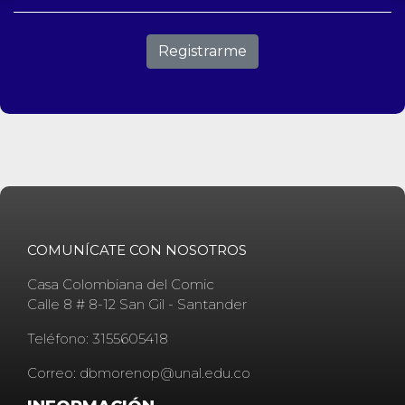
Registrarme
COMUNÍCATE CON NOSOTROS
Casa Colombiana del Comic
Calle 8 # 8-12 San Gil - Santander
Teléfono: 3155605418
Correo: dbmorenop@unal.edu.co