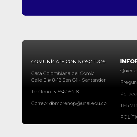
INFO
COMUNÍCATE CON NOSOTROS
Quiene
Casa Colombiana del Comic
Calle 8 # 8-12 San Gil - Santander
Pregun
Teléfono: 3155605418
Polític
Correo: dbmorenop@unal.edu.co
TERMI
POLÍT