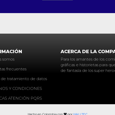
RMACIÓN
ACERCA DE LA COMP
s somos
Para los amantes de los comic
gráficas e historietas para 
tas frecuentes
de fantasía de los super hero
a de tratamiento de datos
NOS Y CONDICIONES
ICAS ATENCIÓN PQRS
Hecho en Colombia con
por
HALLTEC