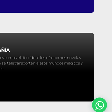
AÑÍA
s somos el sitio ideal, les ofrecemos novelas
que se teletransporten a esos mundos mágicos y
es